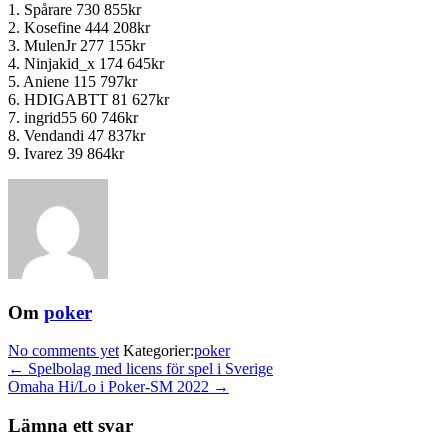
1. Spårare 730 855kr
2. Kosefine 444 208kr
3. MulenJr 277 155kr
4. Ninjakid_x 174 645kr
5. Aniene 115 797kr
6. HDIGABTT 81 627kr
7. ingrid55 60 746kr
8. Vendandi 47 837kr
9. Ivarez 39 864kr
Om
poker
No comments yet
Kategorier:
poker
← Spelbolag med licens för spel i Sverige
Omaha Hi/Lo i Poker-SM 2022 →
Lämna ett svar